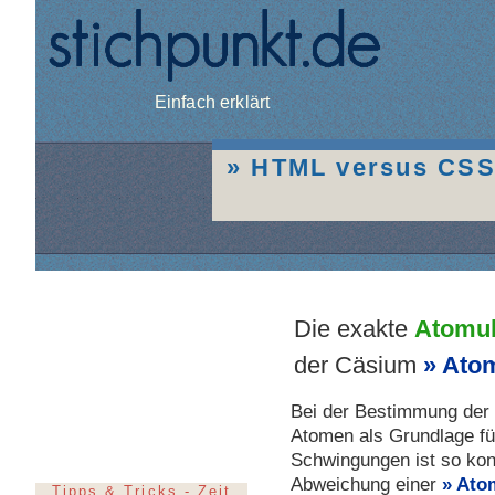
Einfach erklärt
HTML versus CS
Die exakte
Atomuh
der Cäsium
Ato
Bei der Bestimmung der 
Atomen als Grundlage fü
Schwingungen ist so ko
Abweichung einer
Ato
Tipps & Tricks - Zeit