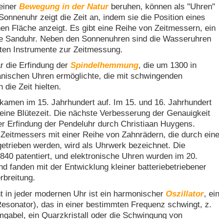
 einer
Bewegung in der Natur
beruhen, können als "Uhren"
Sonnenuhr zeigt die Zeit an, indem sie die Position eines
en Fläche anzeigt. Es gibt eine Reihe von Zeitmessern, ein
die Sanduhr. Neben den Sonnenuhren sind die Wasseruhren
sten Instrumente zur Zeitmessung.
ar die Erfindung der
Spindelhemmung
, die um 1300 in
nischen Uhren ermöglichte, die mit schwingenden
die Zeit hielten.
amen im 15. Jahrhundert auf. Im 15. und 16. Jahrhundert
eine Blütezeit. Die nächste Verbesserung der Genauigkeit
er Erfindung der Pendeluhr durch Christiaan Huygens.
eitmessers mit einer Reihe von Zahnrädern, die durch ein
etrieben werden, wird als Uhrwerk bezeichnet. Die
40 patentiert, und elektronische Uhren wurden im 20.
nd fanden mit der Entwicklung kleiner batteriebetriebener
rbreitung.
t in jeder modernen Uhr ist ein harmonischer
Oszillator
, ei
Resonator), das in einer bestimmten Frequenz schwingt, z.
mgabel, ein Quarzkristall oder die Schwingung von