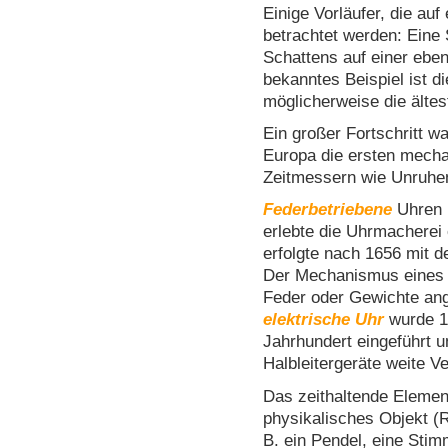
Einige Vorläufer, die auf
betrachtet werden: Eine 
Schattens auf einer eben
bekanntes Beispiel ist 
möglicherweise die älte
Ein großer Fortschritt w
Europa die ersten mecha
Zeitmessern wie Unruhen 
Federbetriebene
Uhren k
erlebte die Uhrmacherei 
erfolgte nach 1656 mit d
Der Mechanismus eines Z
Feder oder Gewichte ang
elektrische Uhr
wurde 18
Jahrhundert eingeführt u
Halbleitergeräte weite Ve
Das zeithaltende Elemen
physikalisches Objekt (
B. ein Pendel, eine Stim