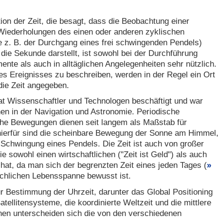
tion der Zeit, die besagt, dass die Beobachtung einer
Wiederholungen des einen oder anderen zyklischen
e z. B. der Durchgang eines frei schwingenden Pendels)
 die Sekunde darstellt, ist sowohl bei der Durchführung
mente als auch in alltäglichen Angelegenheiten sehr nützlich.
s Ereignisses zu beschreiben, werden in der Regel ein Ort
die Zeit angegeben.
t Wissenschaftler und Technologen beschäftigt und war
en in der Navigation und Astronomie. Periodische
che Bewegungen dienen seit langem als Maßstab für
e hierfür sind die scheinbare Bewegung der Sonne am Himmel
Schwingung eines Pendels. Die Zeit ist auch von großer
e sowohl einen wirtschaftlichen ("Zeit ist Geld") als auch
hat, da man sich der begrenzten Zeit eines jeden Tages (
chlichen Lebensspanne bewusst ist.
r Bestimmung der Uhrzeit, darunter das Global Positioning
ellitensysteme, die koordinierte Weltzeit und die mittlere
nen unterscheiden sich die von den verschiedenen