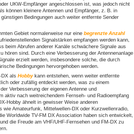
 oder UKW-Empfänger angeschlossen ist, was jedoch nicht
als können kleinere Antennen und Empfänger, z. B. in
 günstigen Bedingungen auch weiter entfernte Sender
mmten Gebiet normalerweise nur eine
begrenzte Anzahl
ufriedenstellenden Signalstärken empfangen werden kann,
s beim Abrufen anderer Kanäle schwächere Signale aus
u hören sind. Durch eine Verbesserung der Antennenanlage
ignale erzielt werden, insbesondere solche, die durch
rische Bedingungen hervorgehoben werden.
M-DX als
Hobby
kann entstehen, wenn weiter entfernte
lich oder zufällig entdeckt werden, was zu einem
n der Verbesserung der eigenen Antenne und
um aktiv nach weitreichendem Fernseh- und Radioempfang
X-Hobby ähnelt in gewisser Weise anderen
s wie Amateurfunk, Mittelwellen-DX oder Kurzwellenradio,
die Worldwide TV-FM DX Association haben sich entwickelt,
m und die Freude am VHF/UHF-Fernsehen und FM-DX zu
ern.