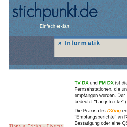
Einfach erklärt
Informatik
TV
DX
und
FM
DX
ist di
Fernsehstationen, die u
empfangen werden. Der Be
bedeutet "Langstrecke" (e
Die Praxis des
DXing
en
"Empfangsberichte" an Ru
Bestätigung oder eine QS
Tipps & Tricks - Diverse