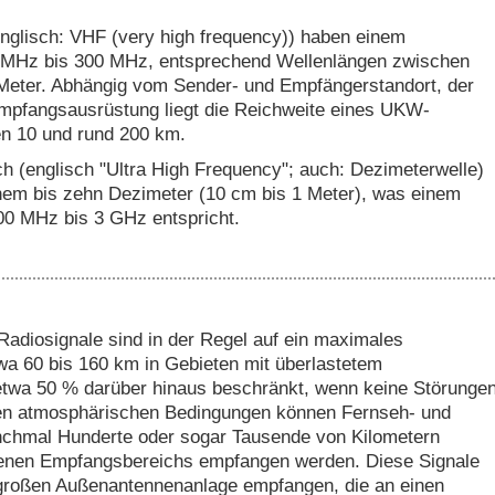
nglisch: VHF (very high frequency)) haben einem
 MHz bis 300 MHz, entsprechend Wellenlängen zwischen
Meter. Abhängig vom Sender- und Empfängerstandort, der
mpfangsausrüstung liegt die Reichweite eines UKW-
n 10 und rund 200 km.
 (englisch "Ultra High Frequency"; auch: Dezimeterwelle)
nem bis zehn Dezimeter (10 cm bis 1 Meter), was einem
00 MHz bis 3 GHz entspricht.
diosignale sind in der Regel auf ein maximales
a 60 bis 160 km in Gebieten mit überlastetem
twa 50 % darüber hinaus beschränkt, wenn keine Störunge
gen atmosphärischen Bedingungen können Fernseh- und
nchmal Hunderte oder sogar Tausende von Kilometern
enen Empfangsbereichs empfangen werden. Diese Signale
 großen Außenantennenanlage empfangen, die an einen