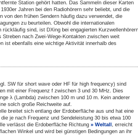
ntfernte Station gehört hatten. Das Sammeln dieser Karten
1930er Jahren bei den Radiohörern sehr beliebt, und die
 von den frühen Sendern häufig dazu verwendet, die
agungen zu beurteilen. Obwohl die internationalen
rückläufig sind, ist DXing bei engagierten Kurzwellenhörer
as Streben nach Zwei-Wege-Kontakten zwischen weit
 ist ebenfalls eine wichtige Aktivität innerhalb des
gl. SW für short wave oder HF für high frequency) sind
en mit einer Frequenz f zwischen 3 und 30 MHz. Dies
länge λ (Lambda) zwischen 100 m und 10 m. Kein anderer
ine solch große Reichweite auf.
e breitet sich entlang der Erdoberfläche aus und hat eine
 die je nach Frequenz und Sendeleistung 30 bis etwa 100
le verlässt die Erdoberfläche Richtung
Weltall
, erreicht
flachen Winkel und wird bei günstigen Bedingungen an ihr