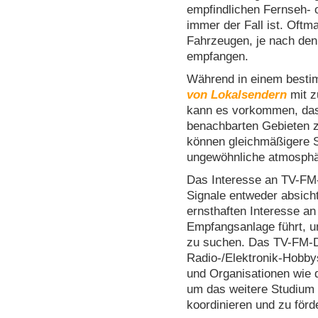
empfindlichen Fernseh-
immer der Fall ist. Oftm
Fahrzeugen, je nach den
empfangen.
Während in einem besti
von Lokalsendern
mit z
kann es vorkommen, das
benachbarten Gebieten z
können gleichmäßigere S
ungewöhnliche atmosphä
Das Interesse an TV-F
Signale entweder absicht
ernsthaften Interesse a
Empfangsanlage führt, 
zu suchen. Das TV-FM-D
Radio-/Elektronik-Hobby
und Organisationen wie 
um das weitere Studiu
koordinieren und zu förd