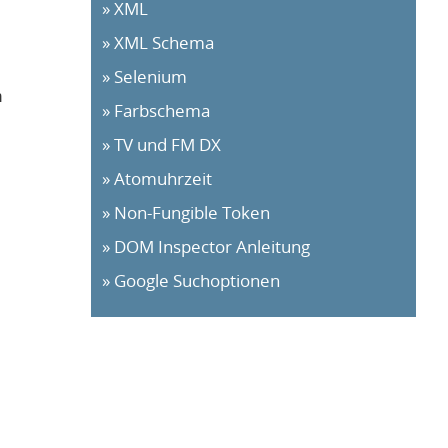
XML
XML Schema
Selenium
n
Farbschema
TV und FM DX
Atomuhrzeit
Non-Fungible Token
DOM Inspector Anleitung
Google Suchoptionen