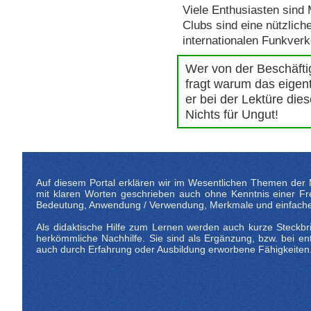
Viele Enthusiasten sind 
Clubs sind eine nützlich
internationalen Funkverk
Wer von der Beschäfti
fragt warum das eigentl
er bei der Lektüre die
Nichts für Ungut!
Auf diesem Portal erklären wir im Wesentlichen Themen der M
mit klaren Worten geschrieben auch ohne Kenntnis einer Frem
Bedeutung, Anwendung / Verwendung, Merkmale und einfache 
Als didaktische Hilfe zum Lernen werden auch kurze Steckbrie
herkömmliche Nachhilfe. Sie sind als Ergänzung, bzw. bei 
auch durch Erfahrung oder Ausbildung erworbene Fähigkeiten