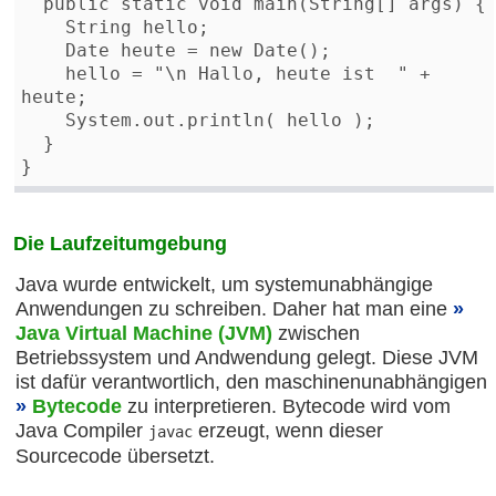
  public static void main(String[] args) { 

    String hello;

    Date heute = new Date(); 

    hello = "\n Hallo, heute ist  " + 
heute;  

    System.out.println( hello );        

  }  

}
Die Laufzeitumgebung
Java wurde entwickelt, um systemunabhängige
Anwendungen zu schreiben. Daher hat man eine
Java Virtual Machine (JVM)
zwischen
Betriebssystem und Andwendung gelegt. Diese JVM
ist dafür verantwortlich, den maschinenunabhängigen
Bytecode
zu interpretieren. Bytecode wird vom
Java Compiler
erzeugt, wenn dieser
javac
Sourcecode übersetzt.