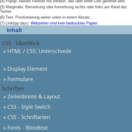
(4)
Popup: kleines Fenster mit Infotext, das über einen Link geöffnet wird.
(5)
Marginalie: Bemerkung oder Anmerkung rechts oder links am Rand des
Textes
(6)
Test: Positionierung weiter unten in einem Absatz...
(7)
Linktipp dazu:
Webseiten sind kein bedrucktes Papier
.
Inhalt
CSS - Überblick
HTML / CSS: Unterschiede
Display Element
Formulare
Schriften
Zeilenbreite & Layout
CSS - Style Switch
CSS - Schriftarten
Fonts - Blindtext